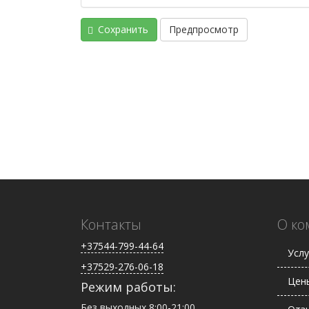
Сохранить
Предпросмотр
Контакты
О ко
+37544-799-44-64
Услу
+37529-276-06-18
Цен
Режим работы:
Без выходных 8:00-21:00