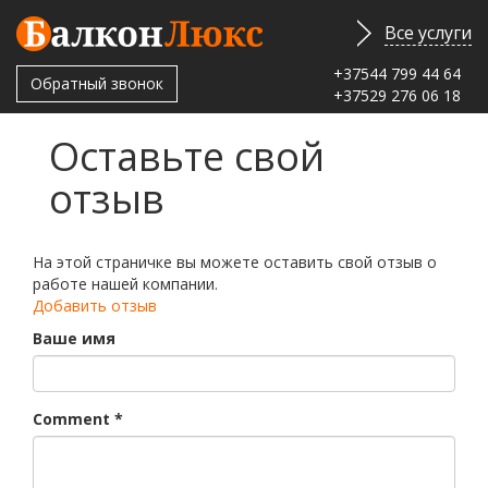
Все услуги
Перейти
+37544 799 44 64
Обратный звонок
к
+37529 276 06 18
основному
содержанию
Оставьте свой
отзыв
На этой страничке вы можете оставить свой отзыв о
работе нашей компании.
Добавить отзыв
Ваше имя
Comment
*